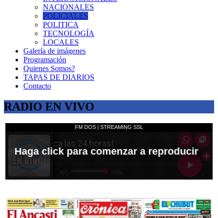
NACIONALES
POLICIALES
POLITICA
TECNOLOGÍA
LOCALES
Galería de imágenes
Programación
Quienes Somos?
TAPAS DE DIARIOS
Contacto
RADIO EN VIVO