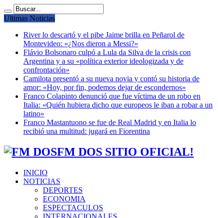
Ultimas Noticias
River lo descartó y el pibe Jaime brilla en Peñarol de
Montevideo: «¿Nos dieron a Messi?»
Flávio Bolsonaro culpó a Lula da Silva de la crisis con
Argentina y a su «política exterior ideologizada y de
confrontación»
Camilota presentó a su nueva novia y contó su historia de
amor: «Hoy, por fin, podemos dejar de escondernos»
Franco Colapinto denunció que fue víctima de un robo en
Italia: «Quién hubiera dicho que europeos le iban a robar a un
latino»
Franco Mastantuono se fue de Real Madrid y en Italia lo
recibió una multitud: jugará en Fiorentina
FM DOS SITIO OFICIAL!
INICIO
NOTICIAS
DEPORTES
ECONOMIA
ESPECTACULOS
INTERNACIONALES