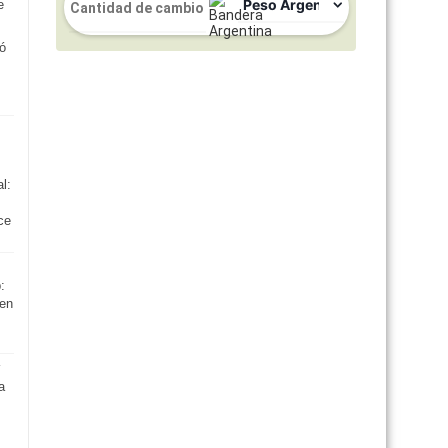
só
l:
ce
:
den
a