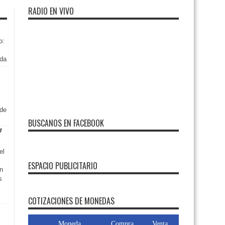
RADIO EN VIVO
o:
nda
 de
BUSCANOS EN FACEBOOK
el
ESPACIO PUBLICITARIO
en
FMDOS
s
COTIZACIONES DE MONEDAS
Moneda
Compra
Venta