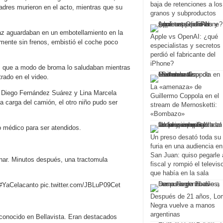
baja de retenciones a los
padres murieron en el acto, mientras que su
granos y subproductos
az aguardaban en un embotellamiento en la
Apple vs OpenAI: ¿qué
mente sin frenos, embistió el coche poco
especialistas y secretos
perdió el fabricante del
iPhone?
o, que a modo de broma lo saludaban mientras
rado en el video.
La «amenaza» de
mo Diego Fernández Suárez y Lina Marcela
Guillermo Coppola en el
a carga del camión, el otro niño pudo ser
stream de Mernosketti:
«Bombazo»
o médico para ser atendidos.
Un preso desató toda su
furia en una audiencia en
San Juan: quiso pegarle 
inar. Minutos después, una tractomula
fiscal y rompió el televis
que había en la sala
s #YaCelacanto pic.twitter.com/JBLuP09Cet
Después de 21 años, Lo
Negra vuelve a manos
argentinas
 conocido en Bellavista. Eran destacados