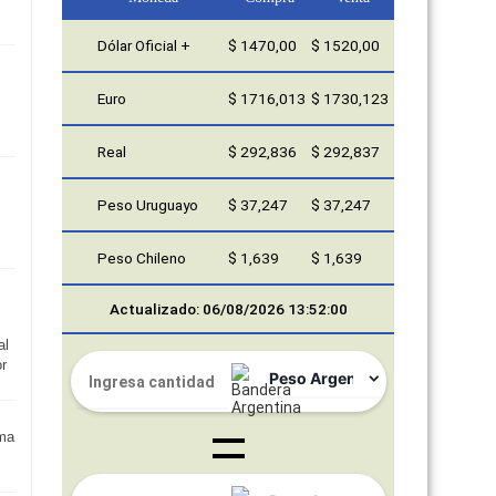
Dólar Oficial +
$ 1470,00
$ 1520,00
Euro
$ 1716,013
$ 1730,123
Real
$ 292,836
$ 292,837
Peso Uruguayo
$ 37,247
$ 37,247
Peso Chileno
$ 1,639
$ 1,639
Actualizado: 06/08/2026 13:52:00
al
or
ma