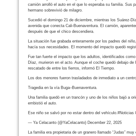
camión arrolló el auto en el que lo esperaba su familia. Sus 
hermano sobrevivió de milagro.
Sucedió el domingo 21 de diciembre, mientras los Suárez-Dí
avenida que conecta Cali-Buenaventura. El camión, aparente
después de que el chico descendiera.
La situación fue grabada enteramente por los padres del niñ
hacía sus necesidades. El momento del impacto quedó regist
Fue tan fuerte el impacto que los adultos, identificados co
Díaz, murieron en el acto. Aunque el coche quedó debajo de l
rescatado de entre los fierros, informó El Tiempo.
Los dos menores fueron trasladados de inmediato a un centr
Tragedia en la vía Buga–Buenaventura.
Una familia quedó en un trancón y uno de los niños bajó a or
embistió el auto.
Ese niño se salvó por no estar dentro del vehículo.#Noticia
— Ya Celacanto (@YaCelacanto) December 22, 2025
La familia era propietaria de un granero llamado “Judas” muy