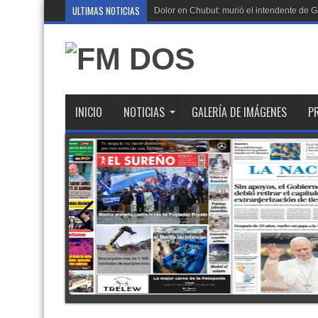
ULTIMAS NOTICIAS
Dolor en Chubut: murió el intendente de
INICIO
NOTICIAS
GALERÍA DE IMÁGENES
P