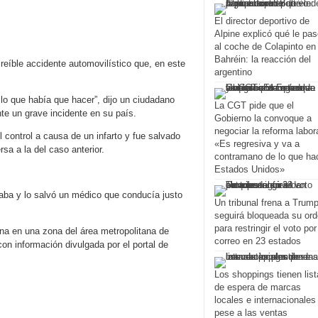
El director deportivo de
Alpine explicó qué le pa
al coche de Colapinto en
Bahréin: la reacción del
creíble accidente automovilístico que, en este
argentino
 lo que había que hacer”, dijo un ciudadano
La CGT pide que el
te un grave incidente en su país.
Gobierno la convoque a
negociar la reforma labora
control a causa de un infarto y fue salvado
«Es regresiva y va a
sa a la del caso anterior.
contramano de lo que ha
Estados Unidos»
aba y lo salvó un médico que conducía justo
Un tribunal frena a Trump
seguirá bloqueada su or
para restringir el voto por
na en una zona del área metropolitana de
correo en 23 estados
con información divulgada por el portal de
Los shoppings tienen list
de espera de marcas
locales e internacionales
pese a las ventas