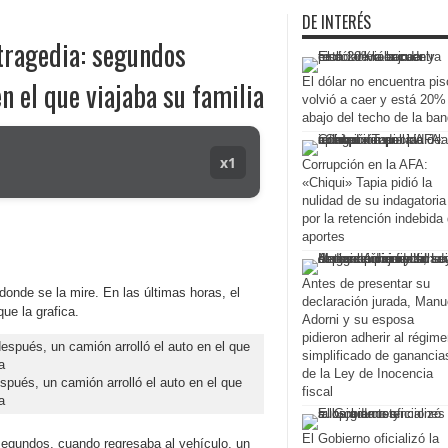
DE INTERÉS
 tragedia: segundos
El dólar no encuentra pis
n el que viajaba su familia
volvió a caer y está 20%
abajo del techo de la ba
x1
Corrupción en la AFA:
«Chiqui» Tapia pidió la
nulidad de su indagatoria
por la retención indebida
aportes
Antes de presentar su
donde se la mire. En las últimas horas, el
declaración jurada, Manu
ue la grafica.
Adorni y su esposa
pidieron adherir al régim
simplificado de ganancia
de la Ley de Inocencia
espués, un camión arrolló el auto en el que
fiscal
a
El Gobierno oficializó la
 segundos, cuando regresaba al vehículo, un