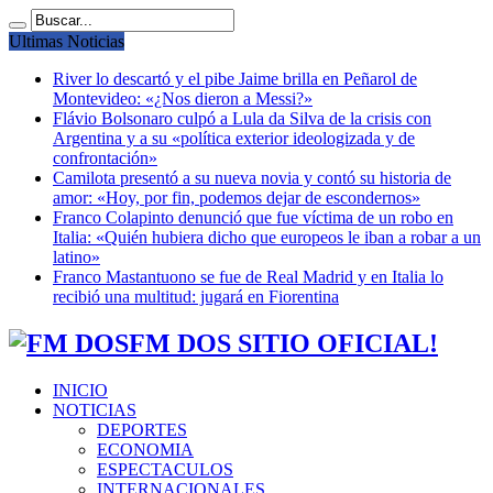
Ultimas Noticias
River lo descartó y el pibe Jaime brilla en Peñarol de
Montevideo: «¿Nos dieron a Messi?»
Flávio Bolsonaro culpó a Lula da Silva de la crisis con
Argentina y a su «política exterior ideologizada y de
confrontación»
Camilota presentó a su nueva novia y contó su historia de
amor: «Hoy, por fin, podemos dejar de escondernos»
Franco Colapinto denunció que fue víctima de un robo en
Italia: «Quién hubiera dicho que europeos le iban a robar a un
latino»
Franco Mastantuono se fue de Real Madrid y en Italia lo
recibió una multitud: jugará en Fiorentina
FM DOS SITIO OFICIAL!
INICIO
NOTICIAS
DEPORTES
ECONOMIA
ESPECTACULOS
INTERNACIONALES