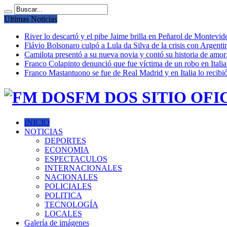
Ultimas Noticias
River lo descartó y el pibe Jaime brilla en Peñarol de Montevi
Flávio Bolsonaro culpó a Lula da Silva de la crisis con Argentin
Camilota presentó a su nueva novia y contó su historia de amo
Franco Colapinto denunció que fue víctima de un robo en Italia
Franco Mastantuono se fue de Real Madrid y en Italia lo recibió
FM DOS SITIO OFI
INICIO
NOTICIAS
DEPORTES
ECONOMIA
ESPECTACULOS
INTERNACIONALES
NACIONALES
POLICIALES
POLITICA
TECNOLOGÍA
LOCALES
Galería de imágenes