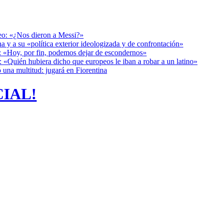
deo: «¿Nos dieron a Messi?»
a y a su «política exterior ideologizada y de confrontación»
r: «Hoy, por fin, podemos dejar de escondernos»
: «Quién hubiera dicho que europeos le iban a robar a un latino»
 una multitud: jugará en Fiorentina
CIAL!