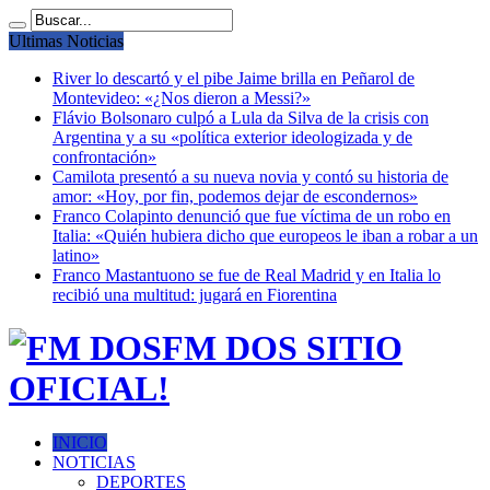
Ultimas Noticias
River lo descartó y el pibe Jaime brilla en Peñarol de
Montevideo: «¿Nos dieron a Messi?»
Flávio Bolsonaro culpó a Lula da Silva de la crisis con
Argentina y a su «política exterior ideologizada y de
confrontación»
Camilota presentó a su nueva novia y contó su historia de
amor: «Hoy, por fin, podemos dejar de escondernos»
Franco Colapinto denunció que fue víctima de un robo en
Italia: «Quién hubiera dicho que europeos le iban a robar a un
latino»
Franco Mastantuono se fue de Real Madrid y en Italia lo
recibió una multitud: jugará en Fiorentina
FM DOS SITIO
OFICIAL!
INICIO
NOTICIAS
DEPORTES