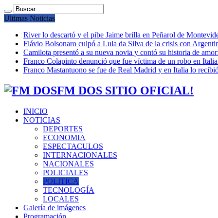
Ultimas Noticias
River lo descartó y el pibe Jaime brilla en Peñarol de Montevi
Flávio Bolsonaro culpó a Lula da Silva de la crisis con Argentin
Camilota presentó a su nueva novia y contó su historia de amo
Franco Colapinto denunció que fue víctima de un robo en Italia
Franco Mastantuono se fue de Real Madrid y en Italia lo recibió
FM DOS SITIO OFICIAL!
INICIO
NOTICIAS
DEPORTES
ECONOMIA
ESPECTACULOS
INTERNACIONALES
NACIONALES
POLICIALES
POLITICA
TECNOLOGÍA
LOCALES
Galería de imágenes
Programación