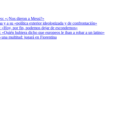
deo: «¿Nos dieron a Messi?»
a y a su «política exterior ideologizada y de confrontación»
r: «Hoy, por fin, podemos dejar de escondernos»
: «Quién hubiera dicho que europeos le iban a robar a un latino»
 una multitud: jugará en Fiorentina