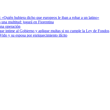
: «Quién hubiera dicho que europeos le iban a robar a un latino»
 una multitud: jugará en Fiorentina
una operación
cia que intime al Gobierno y aplique multas si no cumple la Ley de Fondos
ido y su esposa por enriquecimiento ilícito