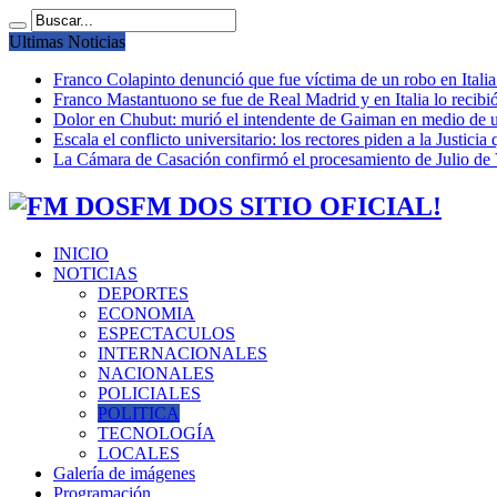
Ultimas Noticias
Franco Colapinto denunció que fue víctima de un robo en Italia
Franco Mastantuono se fue de Real Madrid y en Italia lo recibió
Dolor en Chubut: murió el intendente de Gaiman en medio de 
Escala el conflicto universitario: los rectores piden a la Justi
La Cámara de Casación confirmó el procesamiento de Julio de V
FM DOS SITIO OFICIAL!
INICIO
NOTICIAS
DEPORTES
ECONOMIA
ESPECTACULOS
INTERNACIONALES
NACIONALES
POLICIALES
POLITICA
TECNOLOGÍA
LOCALES
Galería de imágenes
Programación